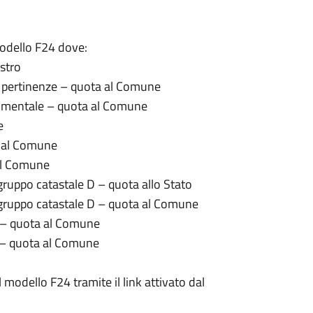
modello F24 dove:
astro
ve pertinenze – quota al Comune
trumentale – quota al Comune
e
a al Comune
 al Comune
l gruppo catastale D – quota allo Stato
el gruppo catastale D – quota al Comune
o – quota al Comune
 – quota al Comune
l modello F24 tramite il link attivato dal