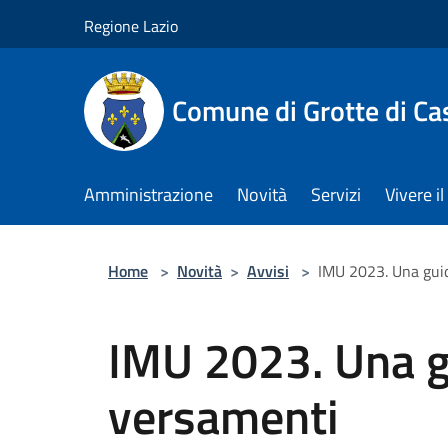
Salta al contenuto principale
Regione Lazio
Comune di Grotte di Ca
Amministrazione
Novità
Servizi
Vivere 
Home
>
Novità
>
Avvisi
>
IMU 2023. Una guid
IMU 2023. Una g
versamenti