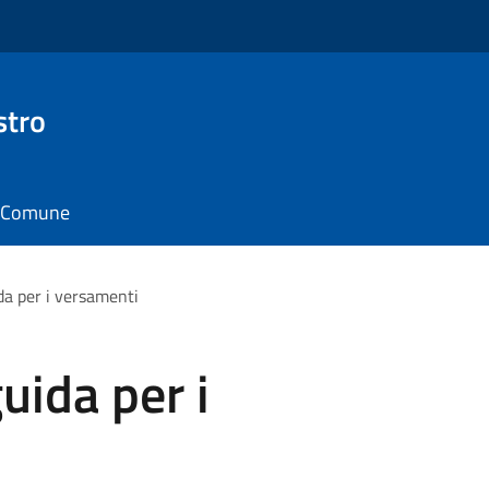
stro
il Comune
a per i versamenti
uida per i