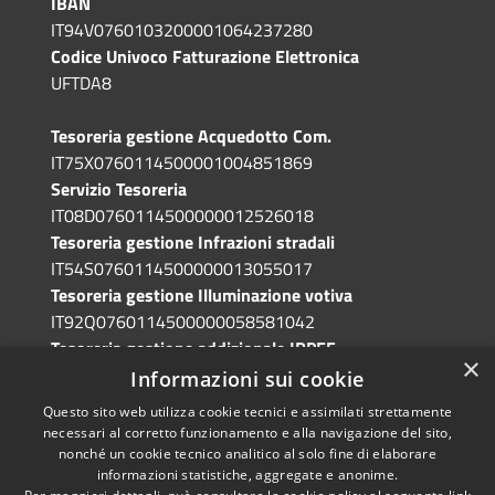
IBAN
IT94V0760103200001064237280
Codice Univoco Fatturazione Elettronica
UFTDA8
Tesoreria gestione Acquedotto Com.
IT75X0760114500001004851869
Servizio Tesoreria
IT08D0760114500000012526018
Tesoreria gestione Infrazioni stradali
IT54S0760114500000013055017
Tesoreria gestione Illuminazione votiva
IT92Q0760114500000058581042
Tesoreria gestione addizionale IRPEF
×
IT71A0760114500000086341765
Informazioni sui cookie
Questo sito web utilizza cookie tecnici e assimilati strettamente
necessari al corretto funzionamento e alla navigazione del sito,
nonché un cookie tecnico analitico al solo fine di elaborare
informazioni statistiche, aggregate e anonime.
RSS
Copyright © 2026 • Comune di