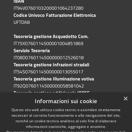
IBAN
IT94V0760103200001064237280
Codice Univoco Fatturazione Elettronica
UFTDA8
Tesoreria gestione Acquedotto Com.
IT75X0760114500001004851869
Servizio Tesoreria
IT08D0760114500000012526018
Tesoreria gestione Infrazioni stradali
IT54S0760114500000013055017
Tesoreria gestione Illuminazione votiva
IT92Q0760114500000058581042
Tesoreria gestione addizionale IRPEF
×
IT71A0760114500000086341765
Informazioni sui cookie
Questo sito web utilizza cookie tecnici e assimilati strettamente
necessari al corretto funzionamento e alla navigazione del sito,
nonché un cookie tecnico analitico al solo fine di elaborare
informazioni statistiche, aggregate e anonime.
RSS
Copyright © 2026 • Comune di