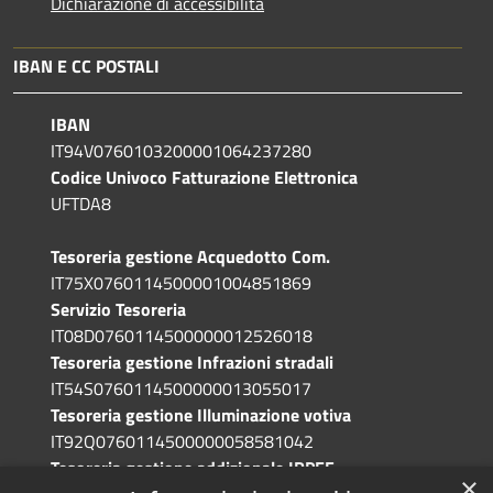
Dichiarazione di accessibilità
IBAN E CC POSTALI
IBAN
IT94V0760103200001064237280
Codice Univoco Fatturazione Elettronica
UFTDA8
Tesoreria gestione Acquedotto Com.
IT75X0760114500001004851869
Servizio Tesoreria
IT08D0760114500000012526018
Tesoreria gestione Infrazioni stradali
IT54S0760114500000013055017
Tesoreria gestione Illuminazione votiva
IT92Q0760114500000058581042
Tesoreria gestione addizionale IRPEF
×