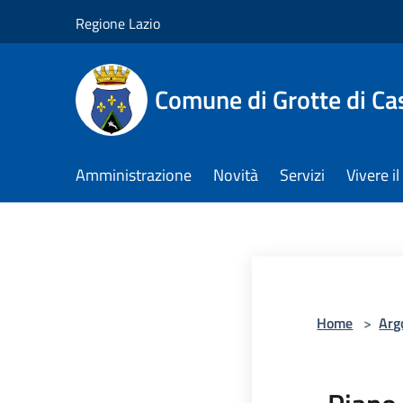
Salta al contenuto principale
Regione Lazio
Comune di Grotte di Ca
Amministrazione
Novità
Servizi
Vivere 
Home
>
Arg