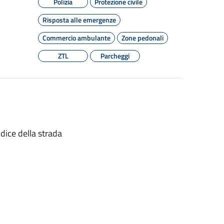
Polizia
Protezione civile
Risposta alle emergenze
Commercio ambulante
Zone pedonali
ZTL
Parcheggi
dice della strada