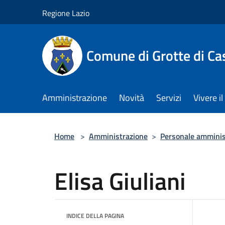
Salta al contenuto principale
Regione Lazio
Comune di Grotte di Ca
Amministrazione
Novità
Servizi
Vivere 
Home
>
Amministrazione
>
Personale amminis
Elisa Giuliani
INDICE DELLA PAGINA