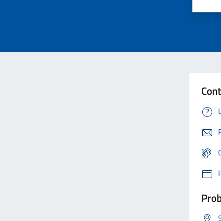
Cont
Prob