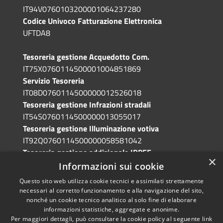
IT94V0760103200001064237280
Codice Univoco Fatturazione Elettronica
UFTDA8
Tesoreria gestione Acquedotto Com.
IT75X0760114500001004851869
Servizio Tesoreria
IT08D0760114500000012526018
Tesoreria gestione Infrazioni stradali
IT54S0760114500000013055017
Tesoreria gestione Illuminazione votiva
IT92Q0760114500000058581042
Tesoreria gestione addizionale IRPEF
×
IT71A0760114500000086341765
Informazioni sui cookie
Questo sito web utilizza cookie tecnici e assimilati strettamente
necessari al corretto funzionamento e alla navigazione del sito,
nonché un cookie tecnico analitico al solo fine di elaborare
informazioni statistiche, aggregate e anonime.
RSS
Copyright © 2026 • Comune di
Per maggiori dettagli, può consultare la cookie policy al seguente
link