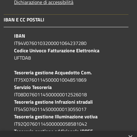
Dichiarazione di accessibilità
IBAN E CC POSTALI
IBAN
IT94V0760103200001064237280
Codice Univoco Fatturazione Elettronica
UFTDA8
Tesoreria gestione Acquedotto Com.
IT75X0760114500001004851869
Servizio Tesoreria
IT08D0760114500000012526018
Tesoreria gestione Infrazioni stradali
IT54S0760114500000013055017
Tesoreria gestione Illuminazione votiva
IT92Q0760114500000058581042
Tesoreria gestione addizionale IRPEF