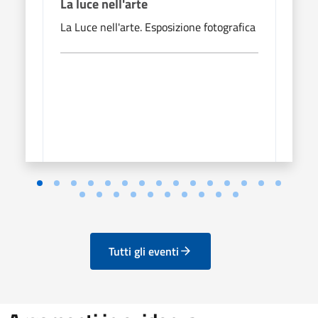
La luce nell'arte
La l
La Luce nell'arte. Esposizione fotografica
La Lu
Tutti gli eventi