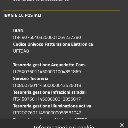
IBAN E CC POSTALI
IBAN
IT94V0760103200001064237280
Codice Univoco Fatturazione Elettronica
UFTDA8
Tesoreria gestione Acquedotto Com.
IT75X0760114500001004851869
Servizio Tesoreria
IT08D0760114500000012526018
Tesoreria gestione Infrazioni stradali
IT54S0760114500000013055017
Tesoreria gestione Illuminazione votiva
IT92Q0760114500000058581042
Tesoreria gestione addizionale IRPEF
×
IT71A0760114500000086341765
Informazioni sui cookie