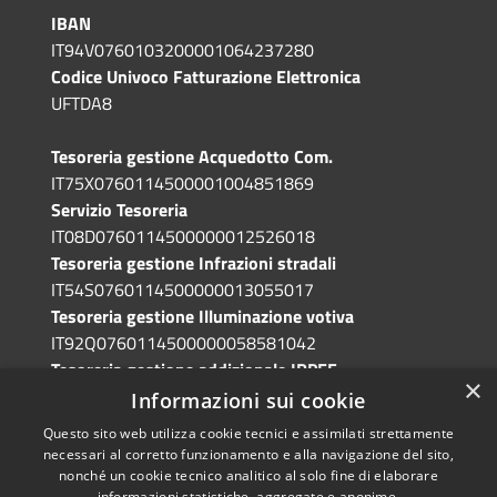
IBAN
IT94V0760103200001064237280
Codice Univoco Fatturazione Elettronica
UFTDA8
Tesoreria gestione Acquedotto Com.
IT75X0760114500001004851869
Servizio Tesoreria
IT08D0760114500000012526018
Tesoreria gestione Infrazioni stradali
IT54S0760114500000013055017
Tesoreria gestione Illuminazione votiva
IT92Q0760114500000058581042
Tesoreria gestione addizionale IRPEF
×
IT71A0760114500000086341765
Informazioni sui cookie
Questo sito web utilizza cookie tecnici e assimilati strettamente
necessari al corretto funzionamento e alla navigazione del sito,
nonché un cookie tecnico analitico al solo fine di elaborare
informazioni statistiche, aggregate e anonime.