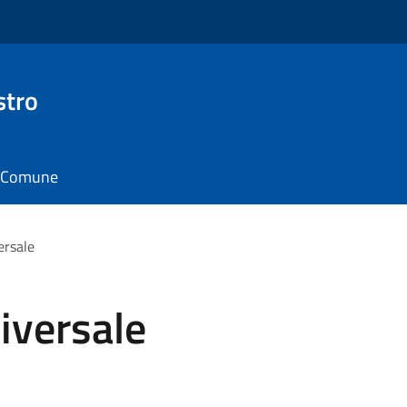
stro
il Comune
ersale
niversale