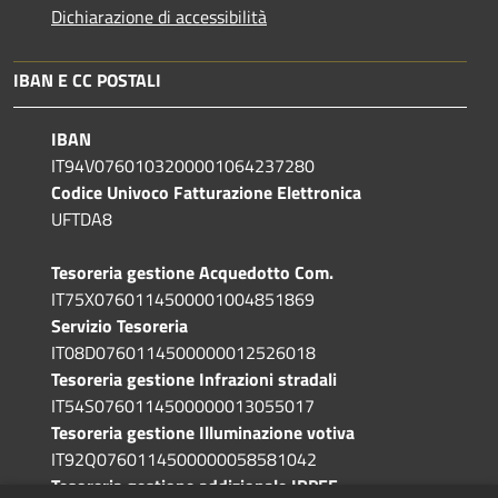
Dichiarazione di accessibilità
IBAN E CC POSTALI
IBAN
IT94V0760103200001064237280
Codice Univoco Fatturazione Elettronica
UFTDA8
Tesoreria gestione Acquedotto Com.
IT75X0760114500001004851869
Servizio Tesoreria
IT08D0760114500000012526018
Tesoreria gestione Infrazioni stradali
IT54S0760114500000013055017
Tesoreria gestione Illuminazione votiva
IT92Q0760114500000058581042
Tesoreria gestione addizionale IRPEF