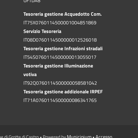
UFTDA8
Tesoreria gestione Acquedotto Com.
IT75X0760114500001004851869
Servizio Tesoreria
IT08D0760114500000012526018
Tesoreria gestione Infrazioni stradali
IT54S0760114500000013055017
Tesoreria gestione Illuminazione
votiva
IT92Q0760114500000058581042
Tesoreria gestione addizionale IRPEF
IT71A0760114500000086341765
Municipium
Accesso
e di Grotte di Castro • Powered by
•