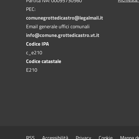
Partita IVA: 00095730560
PEC:
comunegrottedicastro@legalmail.it
Email generale uffici comunali
info@comune.grottedicastro.vt.it
Codice IPA
c_e210
Codice catastale
E210
RSS
Accessibilità
Privacy
Cookie
Mappa de