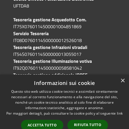
UFTDA8
Tesoreria gestione Acquedotto Com.
IT75X0760114500001004851869
Servizio Tesoreria
IT08D0760114500000012526018
Tesoreria gestione Infrazioni stradali
IT54S0760114500000013055017
Tesoreria gestione Illuminazione votiva
IT92Q0760114500000058581042
Tesoreria gestione addizionale IRPEF
×
IT71A0760114500000086341765
Informazioni sui cookie
Questo sito web utilizza cookie tecnici e assimilati strettamente
necessari al corretto funzionamento e alla navigazione del sito,
nonché un cookie tecnico analitico al solo fine di elaborare
informazioni statistiche, aggregate e anonime.
RSS
Copyright © 2026 • Comune di
Per maggiori dettagli, può consultare la cookie policy al seguente
link
Accessibilità
Grotte di Castro • Powered by
Privacy
Municipium
Accesso
•
RIFIUTA TUTTO
ACCETTA TUTTO