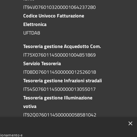
IT94V0760103200001064237280
Codice Univoco Fatturazione
Elettronica
UFTDA8
Tesoreria gestione Acquedotto Com.
IT75X0760114500001004851869
Servizio Tesoreria
IT08D0760114500000012526018
Tesoreria gestione Infrazioni stradali
IT54S0760114500000013055017
Tesoreria gestione Illuminazione
votiva
IT92Q0760114500000058581042
×
Tesoreria gestione addizionale IRPEF
IT71A0760114500000086341765
nzionamento e