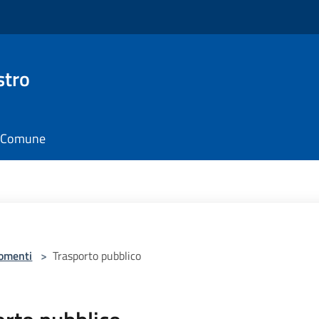
stro
il Comune
omenti
>
Trasporto pubblico