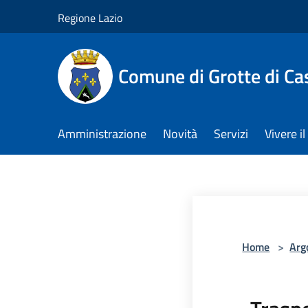
Salta al contenuto principale
Regione Lazio
Comune di Grotte di Ca
Amministrazione
Novità
Servizi
Vivere 
Home
>
Arg