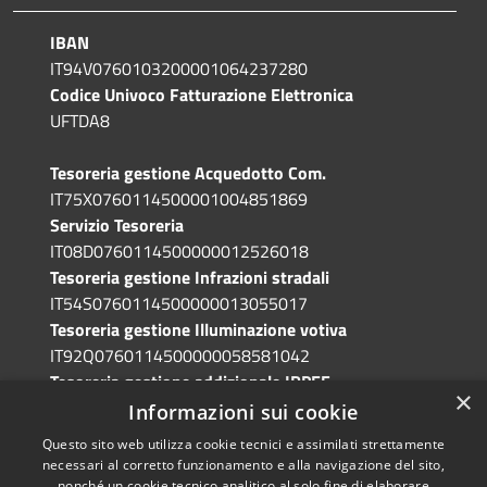
IBAN
IT94V0760103200001064237280
Codice Univoco Fatturazione Elettronica
UFTDA8
Tesoreria gestione Acquedotto Com.
IT75X0760114500001004851869
Servizio Tesoreria
IT08D0760114500000012526018
Tesoreria gestione Infrazioni stradali
IT54S0760114500000013055017
Tesoreria gestione Illuminazione votiva
IT92Q0760114500000058581042
Tesoreria gestione addizionale IRPEF
×
IT71A0760114500000086341765
Informazioni sui cookie
Questo sito web utilizza cookie tecnici e assimilati strettamente
necessari al corretto funzionamento e alla navigazione del sito,
nonché un cookie tecnico analitico al solo fine di elaborare