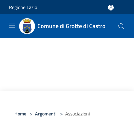
Salta al contenuto principale
Regione Lazio
Comune di Grotte di Castro
Home
>
Argomenti
>
Associazioni