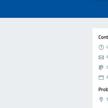
Cont
Prob