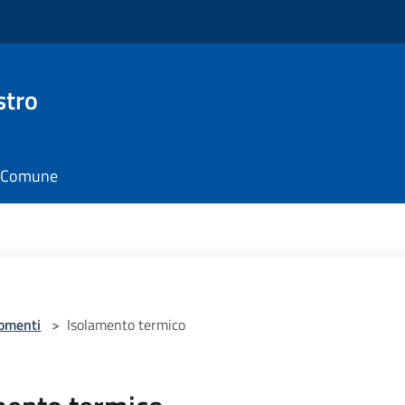
stro
il Comune
omenti
>
Isolamento termico