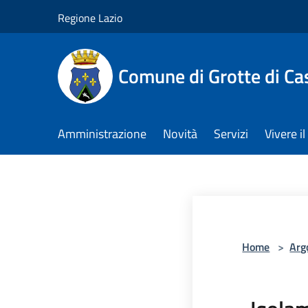
Salta al contenuto principale
Regione Lazio
Comune di Grotte di Ca
Amministrazione
Novità
Servizi
Vivere 
Home
>
Arg