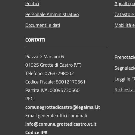
Politici
Appalti pu
Personale Amministrativo
Catasto e
Documenti e dati
Mobilità e
CONTATTI
Piazza G.Marconi 6
Prenotaz
01025 Grotte di Castro (VT)
Segnalazi
Telefono: 0763-798002
Leggi le 
Codice Fiscale: 80012170561
Richiesta 
Partita IVA: 00095730560
PEC:
comunegrottedicastro@legalmail.it
Email generale uffici comunali
info@comune.grottedicastro.vt.it
Codice IPA