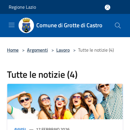
Salta al contenuto principale
Regione Lazio
Comune di Grotte di Castro
Home
>
Argomenti
>
Lavoro
>
Tutte le notizie (4)
Tutte le notizie (4)
AVVISI
17 FEBBRAIO 2026