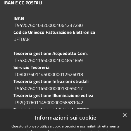
IBAN E CC POSTALI
IBAN
IT94V0760103200001064237280
Codice Univoco Fatturazione Elettronica
UFTDA8
Tesoreria gestione Acquedotto Com.
IT75X0760114500001004851869
Servizio Tesoreria
IT08D0760114500000012526018
Tesoreria gestione Infrazioni stradali
IT54S0760114500000013055017
Tesoreria gestione Illuminazione votiva
IT92Q0760114500000058581042
Tesoreria gestione addizionale IRPEF
×
IT71A0760114500000086341765
Informazioni sui cookie
Questo sito web utilizza cookie tecnici e assimilati strettamente