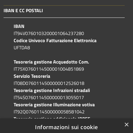
IBAN E CC POSTALI
IBAN
IT94V0760103200001064237280
Codice Univoco Fatturazione Elettronica
UFTDA8
Tesoreria gestione Acquedotto Com.
IT75X0760114500001004851869
Servizio Tesoreria
IT08D0760114500000012526018
Tesoreria gestione Infrazioni stradali
IT54S0760114500000013055017
Tesoreria gestione Illuminazione votiva
IT92Q0760114500000058581042
Tesoreria gestione addizionale IRPEF
×
IT71A0760114500000086341765
Informazioni sui cookie