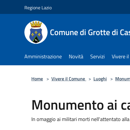
Salta al contenuto principale
Regione Lazio
Comune di Grotte di Ca
Amministrazione
Novità
Servizi
Vivere 
Home
>
Vivere il Comune
>
Luoghi
>
Monum
Monumento ai ca
In omaggio ai militari morti nell'attentato al