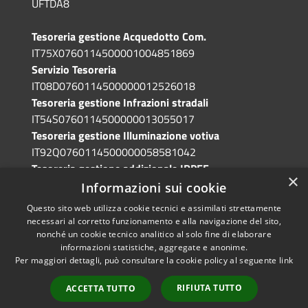
UFTDA8
Tesoreria gestione Acquedotto Com.
IT75X0760114500001004851869
Servizio Tesoreria
IT08D0760114500000012526018
Tesoreria gestione Infrazioni stradali
IT54S0760114500000013055017
Tesoreria gestione Illuminazione votiva
IT92Q0760114500000058581042
Tesoreria gestione addizionale IRPEF
×
IT71A0760114500000086341765
Informazioni sui cookie
Questo sito web utilizza cookie tecnici e assimilati strettamente
necessari al corretto funzionamento e alla navigazione del sito,
nonché un cookie tecnico analitico al solo fine di elaborare
informazioni statistiche, aggregate e anonime.
RSS
Copyright © 2026 • Comune di
Per maggiori dettagli, può consultare la cookie policy al seguente
link
Accessibilità
Grotte di Castro • Powered by
Privacy
Municipium
Accesso
•
RIFIUTA TUTTO
ACCETTA TUTTO
Cookie
redazione