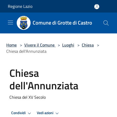
Salta al contenuto principale
Regione Lazio
Comune di Grotte di Castro
Home
>
Vivere il Comune
>
Luoghi
>
Chiesa
>
Chiesa dell'Annunziata
Chiesa
dell'Annunziata
Chiesa del XV Secolo
Condividi
Vedi azioni