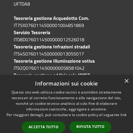
UFTDA8
Tesoreria gestione Acquedotto Com.
IT75X0760114500001004851869
Servizio Tesoreria
IT08D0760114500000012526018
Tesoreria gestione Infrazioni stradali
IT54S0760114500000013055017
Tesoreria gestione Illuminazione votiva
IT92Q0760114500000058581042
Tesoreria gestione addizionale IRPEF
×
IT71A0760114500000086341765
Informazioni sui cookie
Questo sito web utilizza cookie tecnici e assimilati strettamente
necessari al corretto funzionamento e alla navigazione del sito,
nonché un cookie tecnico analitico al solo fine di elaborare
informazioni statistiche, aggregate e anonime.
RSS
Copyright © 2026 • Comune di
Per maggiori dettagli, può consultare la cookie policy al seguente
link
Accessibilità
Grotte di Castro • Powered by
Privacy
Municipium
Accesso
•
RIFIUTA TUTTO
ACCETTA TUTTO
Cookie
redazione