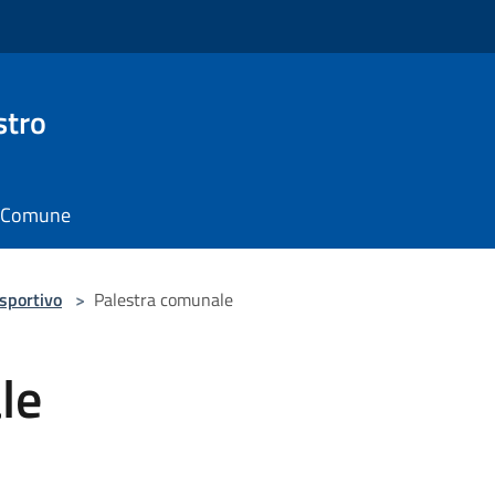
stro
il Comune
 sportivo
>
Palestra comunale
le