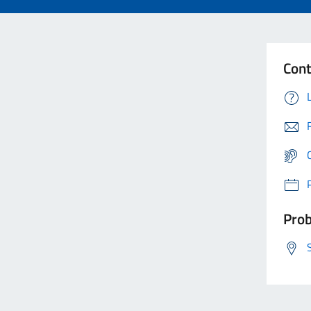
Cont
Prob