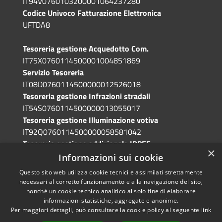
IT94V0760103200001064237280
Codice Univoco Fatturazione Elettronica
UFTDA8
Tesoreria gestione Acquedotto Com.
IT75X0760114500001004851869
Servizio Tesoreria
IT08D0760114500000012526018
Tesoreria gestione Infrazioni stradali
IT54S0760114500000013055017
Tesoreria gestione Illuminazione votiva
IT92Q0760114500000058581042
Tesoreria gestione addizionale IRPEF
×
IT71A0760114500000086341765
Informazioni sui cookie
Questo sito web utilizza cookie tecnici e assimilati strettamente
necessari al corretto funzionamento e alla navigazione del sito,
nonché un cookie tecnico analitico al solo fine di elaborare
informazioni statistiche, aggregate e anonime.
RSS
Copyright © 2026 • Comune di
Per maggiori dettagli, può consultare la cookie policy al seguente
link
Accessibilità
Grotte di Castro • Powered by