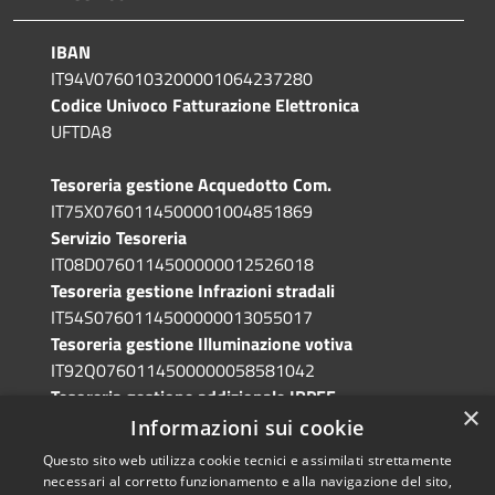
IBAN
IT94V0760103200001064237280
Codice Univoco Fatturazione Elettronica
UFTDA8
Tesoreria gestione Acquedotto Com.
IT75X0760114500001004851869
Servizio Tesoreria
IT08D0760114500000012526018
Tesoreria gestione Infrazioni stradali
IT54S0760114500000013055017
Tesoreria gestione Illuminazione votiva
IT92Q0760114500000058581042
Tesoreria gestione addizionale IRPEF
×
IT71A0760114500000086341765
Informazioni sui cookie
Questo sito web utilizza cookie tecnici e assimilati strettamente
necessari al corretto funzionamento e alla navigazione del sito,