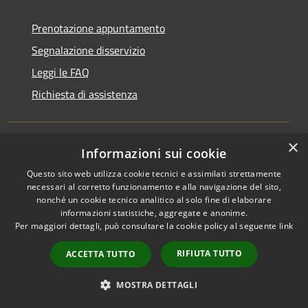
Prenotazione appuntamento
Segnalazione disservizio
Leggi le FAQ
Richiesta di assistenza
×
Informazioni sui cookie
Amministrazione trasparente
Questo sito web utilizza cookie tecnici e assimilati strettamente
Albo pretorio
necessari al corretto funzionamento e alla navigazione del sito,
nonché un cookie tecnico analitico al solo fine di elaborare
Informativa privacy
informazioni statistiche, aggregate e anonime.
Note legali
Per maggiori dettagli, può consultare la cookie policy al seguente
link
Dichiarazione di accessibilità
RIFIUTA TUTTO
ACCETTA TUTTO
MOSTRA DETTAGLI
IBAN E CC POSTALI