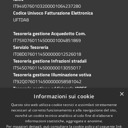
IT94V0760103200001064237280
Codice Univoco Fatturazione Elettronica
UFTDA8
Tesoreria gestione Acquedotto Com.
IT75X0760114500001004851869
Servizio Tesoreria
IT08D0760114500000012526018
Tesoreria gestione Infrazioni stradali
IT54S0760114500000013055017
Tesoreria gestione Illuminazione votiva
IT92Q0760114500000058581042
Tesoreria gestione addizionale IRPEF
×
IT71A0760114500000086341765
Informazioni sui cookie
Questo sito web utilizza cookie tecnici e assimilati strettamente
necessari al corretto funzionamento e alla navigazione del sito,
nonché un cookie tecnico analitico al solo fine di elaborare
informazioni statistiche, aggregate e anonime.
RSS
Copyright © 2026 • Comune di
Per maggiori dettagli, può consultare la cookie policy al seguente
link