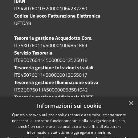
IBAN
IT94V0760103200001064237280
Codice Univoco Fatturazione Elettronica
UFTDA8
Tesoreria gestione Acquedotto Com.
IT75X0760114500001004851869
Servizio Tesoreria
IT08D0760114500000012526018
Tesoreria gestione Infrazioni stradali
IT54S0760114500000013055017
Tesoreria gestione Illuminazione votiva
IT92Q0760114500000058581042
Tesoreria gestione addizionale IRPEF
×
IT71A0760114500000086341765
Informazioni sui cookie
Questo sito web utilizza cookie tecnici e assimilati strettamente
necessari al corretto funzionamento e alla navigazione del sito,
nonché un cookie tecnico analitico al solo fine di elaborare
informazioni statistiche, aggregate e anonime.
RSS
Copyright © 2026 • Comune di