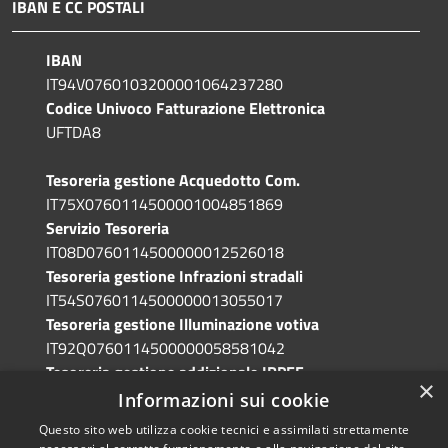
IBAN E CC POSTALI
IBAN
IT94V0760103200001064237280
Codice Univoco Fatturazione Elettronica
UFTDA8
Tesoreria gestione Acquedotto Com.
IT75X0760114500001004851869
Servizio Tesoreria
IT08D0760114500000012526018
Tesoreria gestione Infrazioni stradali
IT54S0760114500000013055017
Tesoreria gestione Illuminazione votiva
IT92Q0760114500000058581042
Tesoreria gestione addizionale IRPEF
×
IT71A0760114500000086341765
Informazioni sui cookie
Questo sito web utilizza cookie tecnici e assimilati strettamente