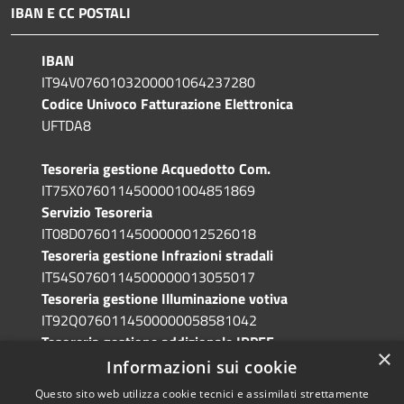
IBAN E CC POSTALI
IBAN
IT94V0760103200001064237280
Codice Univoco Fatturazione Elettronica
UFTDA8
Tesoreria gestione Acquedotto Com.
IT75X0760114500001004851869
Servizio Tesoreria
IT08D0760114500000012526018
Tesoreria gestione Infrazioni stradali
IT54S0760114500000013055017
Tesoreria gestione Illuminazione votiva
IT92Q0760114500000058581042
Tesoreria gestione addizionale IRPEF
×
IT71A0760114500000086341765
Informazioni sui cookie
Questo sito web utilizza cookie tecnici e assimilati strettamente