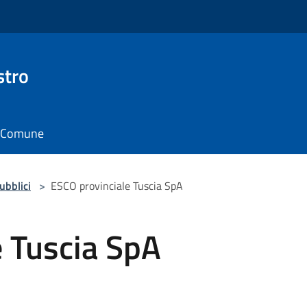
stro
il Comune
pubblici
>
ESCO provinciale Tuscia SpA
e Tuscia SpA