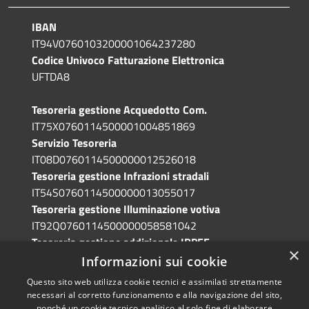
IBAN
IT94V0760103200001064237280
Codice Univoco Fatturazione Elettronica
UFTDA8
Tesoreria gestione Acquedotto Com.
IT75X0760114500001004851869
Servizio Tesoreria
IT08D0760114500000012526018
Tesoreria gestione Infrazioni stradali
IT54S0760114500000013055017
Tesoreria gestione Illuminazione votiva
IT92Q0760114500000058581042
Tesoreria gestione addizionale IRPEF
×
IT71A0760114500000086341765
Informazioni sui cookie
Questo sito web utilizza cookie tecnici e assimilati strettamente
necessari al corretto funzionamento e alla navigazione del sito,
nonché un cookie tecnico analitico al solo fine di elaborare