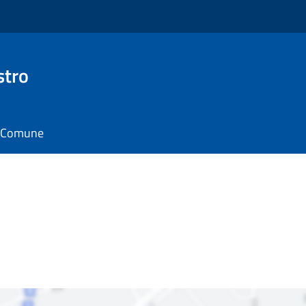
stro
il Comune