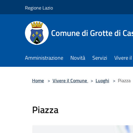
Salta al contenuto principale
Regione Lazio
Comune di Grotte di Ca
Amministrazione
Novità
Servizi
Vivere 
Home
>
Vivere il Comune
>
Luoghi
>
Piazza
Piazza