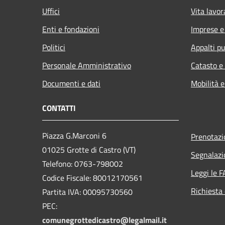
Uffici
Vita lavor
Enti e fondazioni
Imprese 
Politici
Appalti pu
Personale Amministrativo
Catasto e
Documenti e dati
Mobilità e
CONTATTI
Piazza G.Marconi 6
Prenotaz
01025 Grotte di Castro (VT)
Segnalazi
Telefono: 0763-798002
Leggi le 
Codice Fiscale: 80012170561
Richiesta 
Partita IVA: 00095730560
PEC:
comunegrottedicastro@legalmail.it