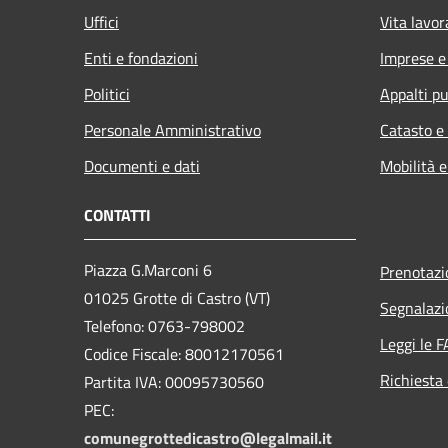
Uffici
Vita lavor
Enti e fondazioni
Imprese 
Politici
Appalti pu
Personale Amministrativo
Catasto e
Documenti e dati
Mobilità e
CONTATTI
Piazza G.Marconi 6
Prenotaz
01025 Grotte di Castro (VT)
Segnalazi
Telefono: 0763-798002
Leggi le 
Codice Fiscale: 80012170561
Richiesta 
Partita IVA: 00095730560
PEC:
comunegrottedicastro@legalmail.it