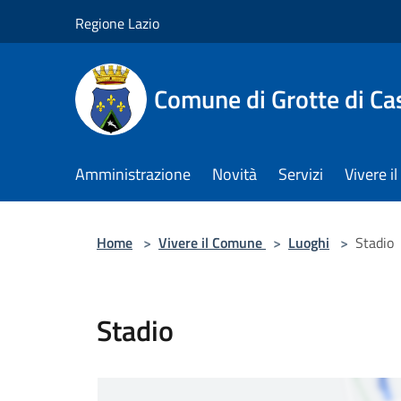
Salta al contenuto principale
Regione Lazio
Comune di Grotte di Ca
Amministrazione
Novità
Servizi
Vivere 
Home
>
Vivere il Comune
>
Luoghi
>
Stadio
Stadio