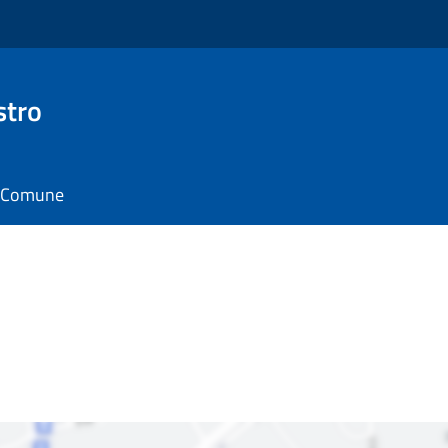
stro
il Comune