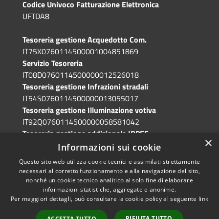
Codice Univoco Fatturazione Elettronica
UFTDA8
Tesoreria gestione Acquedotto Com.
IT75X0760114500001004851869
Servizio Tesoreria
IT08D0760114500000012526018
Tesoreria gestione Infrazioni stradali
IT54S0760114500000013055017
Tesoreria gestione Illuminazione votiva
IT92Q0760114500000058581042
Tesoreria gestione addizionale IRPEF
×
IT71A0760114500000086341765
Informazioni sui cookie
Questo sito web utilizza cookie tecnici e assimilati strettamente
necessari al corretto funzionamento e alla navigazione del sito,
nonché un cookie tecnico analitico al solo fine di elaborare
informazioni statistiche, aggregate e anonime.
RSS
Copyright © 2026 • Comune di
Per maggiori dettagli, può consultare la cookie policy al seguente
link
Accessibilità
Grotte di Castro • Powered by
Privacy
Municipium
Accesso
•
RIFIUTA TUTTO
ACCETTA TUTTO